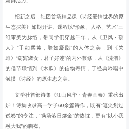
新鲜活力。
招新之后，社团首场精品课《诗经爱情世界的原
生态探美》如期开讲。课程以
“
形象、人格、艺术
”
三
维审美为脉络，带同学们穿越千年，从《卫风・硕
人》
“
手如柔荑，肤如凝脂
”
的人体之美，到《关
雎》
“
窈窕淑女，君子好逑
”
的内外兼修，从《溱洧》
的借节联情到《木瓜》的信物寄情，于经典吟唱中
触摸《诗经》的原生态之美。
文学社首部诗集《江山风华・青春画卷》重磅出
炉！诗集收录高一学子
60
余篇诗作，既有
“
笔尖划过
试卷
”
的专注，
“
操场落日熔金
”
的热忱，更有
“
以小我
融大我
”
的胸襟。