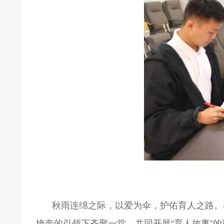
秋雨连绵之际，以爱为伞，护佑育人之路。
艳奎的引领下齐聚一堂，共同开展“育人故事”